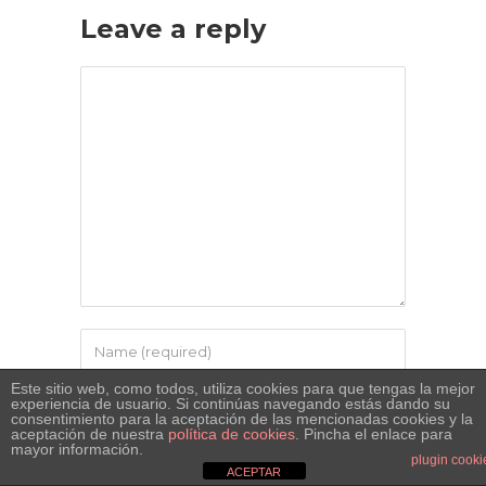
Leave a reply
Este sitio web, como todos, utiliza cookies para que tengas la mejor
experiencia de usuario. Si continúas navegando estás dando su
consentimiento para la aceptación de las mencionadas cookies y la
aceptación de nuestra
política de cookies
. Pincha el enlace para
mayor información.
plugin cooki
ACEPTAR