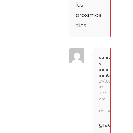
los
proximos
dias.
samuel
y
sara
santana.
27/09/2016
at
7:34
am
·
Responder
gracias