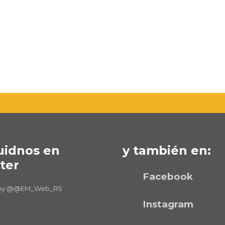
uidnos en
y también en:
ter
Facebook
 by @@EM_Web_RS
Instagram