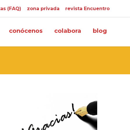
as (FAQ)
zona privada
revista Encuentro
conócenos
colabora
blog